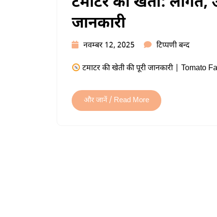
टमाटर की खेती: लागत, उ
जानकारी
टमाटर
नवम्बर 12, 2025
टिप्पणी बन्द
की
टमाटर की खेती की पूरी जानकारी | Tomato Far
खेती:
लागत,
उत्पादन,
और जानें / Read More
मुनाफा
और
पूरी
जानकारी
में