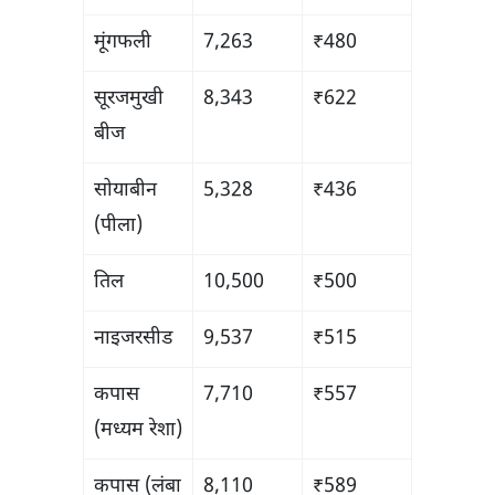
मूंगफली
7,263
₹480
सूरजमुखी
8,343
₹622
बीज
सोयाबीन
5,328
₹436
(पीला)
तिल
10,500
₹500
नाइजरसीड
9,537
₹515
कपास
7,710
₹557
(मध्यम रेशा)
कपास (लंबा
8,110
₹589