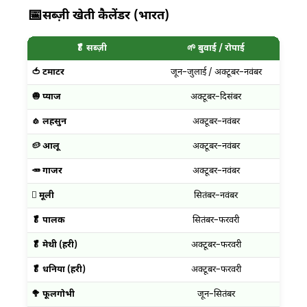
📅
सब्ज़ी खेती कैलेंडर (भारत)
🥬 सब्ज़ी
🌱 बुवाई / रोपाई
🟢 दे
🍅 टमाटर
जून–जुलाई / अक्टूबर–नवंबर
अगस्त
🧅 प्याज
अक्टूबर–दिसंबर
ज
🧄 लहसुन
अक्टूबर–नवंबर
द
🥔 आलू
अक्टूबर–नवंबर
द
🥕 गाजर
अक्टूबर–नवंबर
द
🫜 मूली
सितंबर–नवंबर
द
🥬 पालक
सितंबर–फरवरी
🥬 मेथी (हरी)
अक्टूबर–फरवरी
🥬 धनिया (हरी)
अक्टूबर–फरवरी
🥦 फूलगोभी
जून–सितंबर
अक