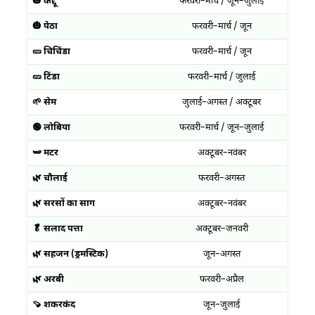
🎃 कद्दू
फरवरी–मार्च / जून–जुलाई
अ
🎃 पेठा
फरवरी–मार्च / जून
ज
🥒 चिचिंडा
फरवरी–मार्च / जून
ज
🥒 टिंडा
फरवरी–मार्च / जुलाई
अ
🌱 सेम
जुलाई–अगस्त / अक्टूबर
न
🟢 लोबिया
फरवरी–मार्च / जून–जुलाई
अ
🫛 मटर
अक्टूबर–नवंबर
द
🌿 चौलाई
फरवरी–अगस्त
स
🌿 सरसों का साग
अक्टूबर–नवंबर
द
🥬 सलाद पत्ता
अक्टूबर–जनवरी
फ
🌿 सहजन (ड्रमस्टिक)
जून–अगस्त
स
🌿 अरबी
फरवरी–अप्रैल
🍠 शकरकंद
जून–जुलाई
अ