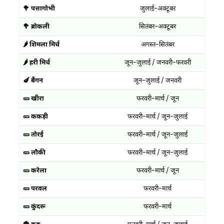
🥦 पत्तागोभी
जुलाई–अक्टूबर
न
🥦 ब्रोकली
सितंबर–अक्टूबर
न
🌶️ शिमला मिर्च
अगस्त–सितंबर
अक
🌶️ हरी मिर्च
जून–जुलाई / जनवरी–फरवरी
अ
🍆 बैंगन
जून–जुलाई / जनवरी
अ
🥒 खीरा
फरवरी–मार्च / जून
ज
🥒 ककड़ी
फरवरी–मार्च / जून–जुलाई
अ
🥒 तोरई
फरवरी–मार्च / जून–जुलाई
अ
🥒 लौकी
फरवरी–मार्च / जून–जुलाई
अ
🥒 करेला
फरवरी–मार्च / जून
ज
🥒 परवल
फरवरी–मार्च
अ
🥒 कुंदरू
फरवरी–मार्च
अ