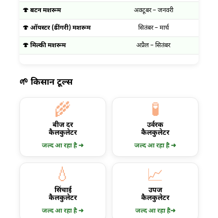
🍄 बटन मशरूम
अक्टूबर – जनवरी
फ
🍄 ऑयस्टर (ढींगरी) मशरूम
सितंबर – मार्च
अ
🍄 मिल्की मशरूम
अप्रैल – सितंबर
अक
🌱 किसान टूल्स
🌾
🧪
बीज दर
उर्वरक
कैलकुलेटर
कैलकुलेटर
जल्द आ रहा है ➜
जल्द आ रहा है ➜
💧
📈
सिंचाई
उपज
कैलकुलेटर
कैलकुलेटर
जल्द आ रहा है ➜
जल्द आ रहा है➜