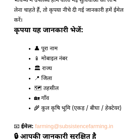
भविष्य में उपलब्ध होने वाली नई सुविधाओं का लाभ
लेना चाहते हैं, तो कृपया नीचे दी गई जानकारी हमें ईमेल
करें।
कृपया यह जानकारी भेजें:
👤 पूरा नाम
📱 मोबाइल नंबर
🏛️ राज्य
📍 जिला
🗺️ तहसील
🏡 गाँव
🌾 कुल कृषि भूमि (एकड़ / बीघा / हेक्टेयर)
📧
ईमेल:
farming@subsistencefarming.in
🔒 आपकी जानकारी सुरक्षित है