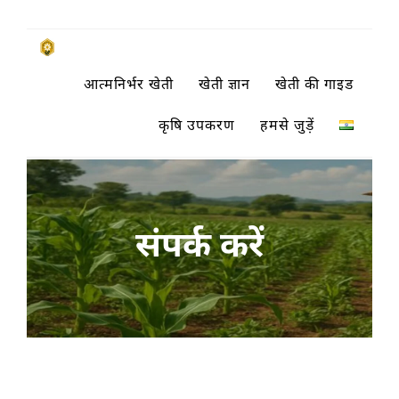
Skip
to
किसानों के साथ, किसानों के लिए
आत्मनिर्भर खेती
खेती ज्ञान
खेती की गाइड
content
SUBSISTENCE FARMING
कृषि उपकरण
हमसे जुड़ें
संपर्क करें