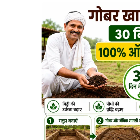
बनाने
की
विधि:
30
दिन
में
तैयार
करें
ऑर्गेनिक
वर्मी
कंपोस्ट
में