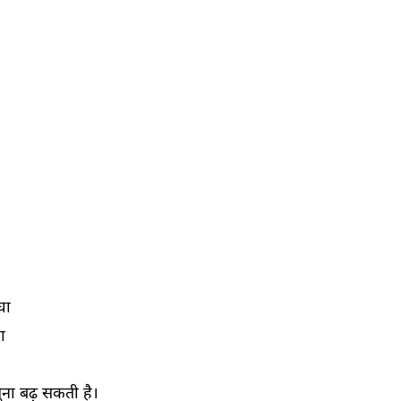
घा
ा
ुना बढ़ सकती है।