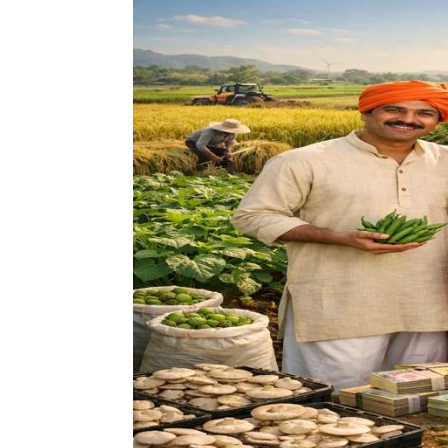
ज्यादा
मुनाफे
वाली
खेती:
2026
में
सबसे
ज्यादा
कमाई
देने
वाली
23
फसलें
में