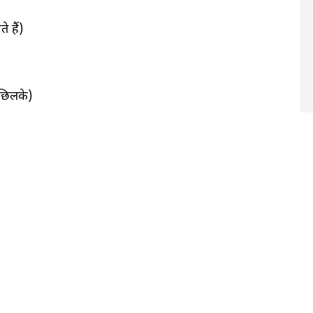
े हैं)
 छिलके)