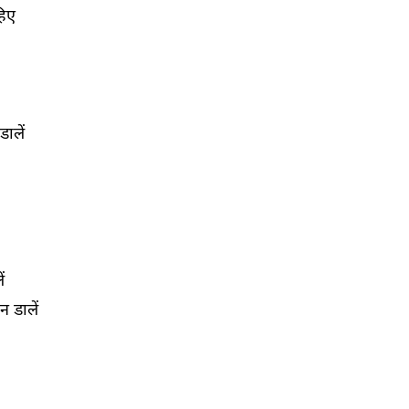
हिए
डालें
ं
न डालें