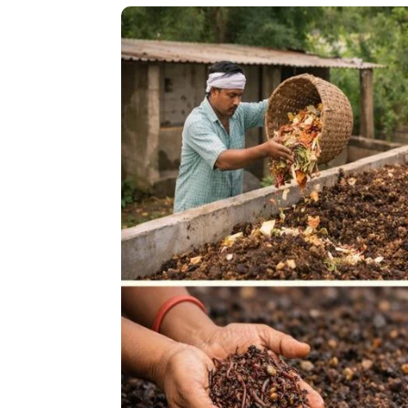
बनाने
की
विधि:
पूरी
जानकारी
में