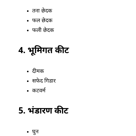
तना छेदक
फल छेदक
फली छेदक
4. भूमिगत कीट
दीमक
सफेद गिडार
कटवर्म
5. भंडारण कीट
घुन