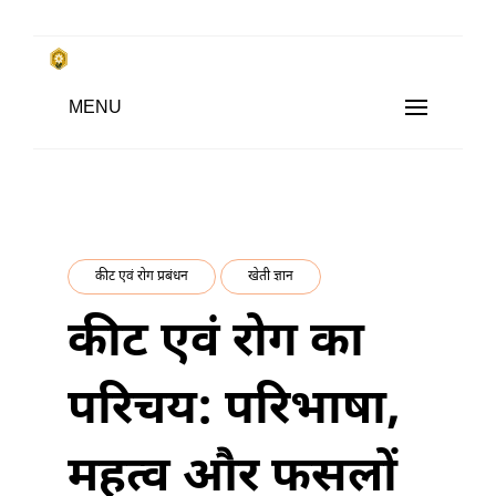
Skip
to
किसानों के साथ, किसानों के लिए
Subsistence Farming
MENU
content
कीट एवं रोग प्रबंधन
खेती ज्ञान
कीट एवं रोग का
परिचय: परिभाषा,
महत्व और फसलों