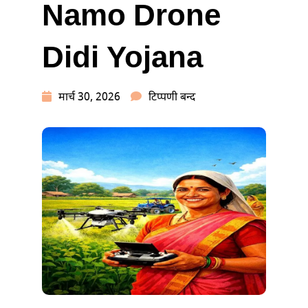
Namo Drone
Didi Yojana
नमो
मार्च 30, 2026
टिप्पणी बन्द
ड्रोन
दीदी
योजना
2026
|
NAMO
DRONE
DIDI
YOJANA
में