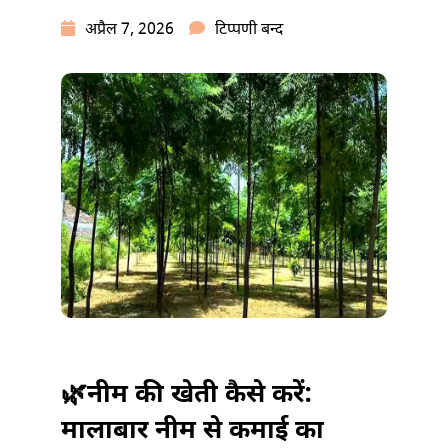
नीम
अप्रैल 7, 2026
टिप्पणी बन्द
की
खेती
कैसे
करें:
मालाबार
नीम
से
कमाई
|
NEEM
KI
KHETI
🌿नीम की खेती कैसे करें:
में
मालाबार नीम से कमाई का