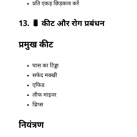
प्रति एकड़ छिड़काव करें
13. 🐛 कीट और रोग प्रबंधन
प्रमुख कीट
घास का टिड्डा
सफेद मक्खी
एफिड
लीफ माइनर
थ्रिप्स
नियंत्रण