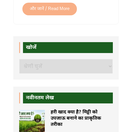
मुनाफा
और
और जानें / Read More
पूरी
जानकारी
में
खोजें
खोजें
नवीनतम लेख
हरी खाद क्या है? मिट्टी को
उपजाऊ बनाने का प्राकृतिक
तरीका