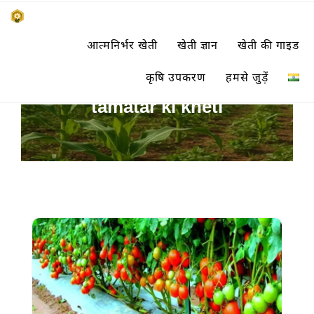
Skip
किसानों के साथ, किसानों के लिए
आत्मनिर्भर खेती
खेती ज्ञान
खेती की गाइड
to
SUBSISTENCE FARMING
content
कृषि उपकरण
हमसे जुड़ें
tamatar ki kheti