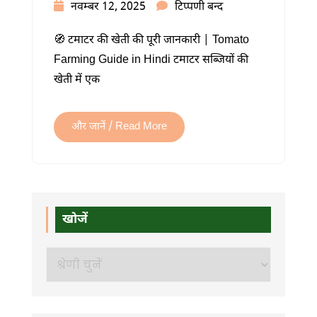
टमाटर
नवम्बर 12, 2025
टिप्पणी बन्द
की
🧭 टमाटर की खेती की पूरी जानकारी | Tomato
खेती:
Farming Guide in Hindi टमाटर सब्जियों की
लागत,
खेती में एक
उत्पादन,
मुनाफा
और
और जानें / Read More
पूरी
जानकारी
में
खोजें
खोजें