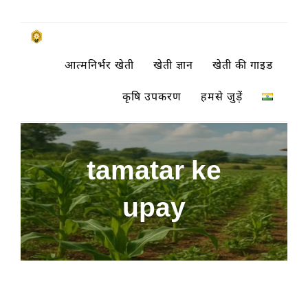
Skip
to
किसानों के साथ, किसानों के लिए
आत्मनिर्भर खेती
खेती ज्ञान
खेती की गाइड
content
SUBSISTENCE FARMING
कृषि उपकरण
हमसे जुड़ें
tamatar ke
upay