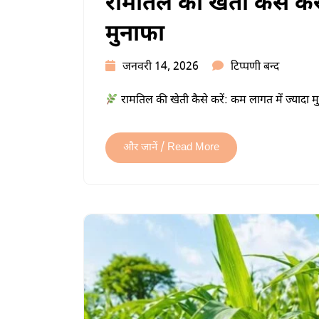
रामतिल की खेती कैसे क
मुनाफा
रामतिल
जनवरी 14, 2026
टिप्पणी बन्द
की
रामतिल की खेती कैसे करें: कम लागत में ज्यादा 
खेती
कैसे
करें:
और जानें / Read More
अधिक
उत्पादन
और
बेहतर
मुनाफा
में