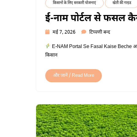
किसानों के लिए सरकारी योजनाएं
खेती की गाइड
ई-नाम पोर्टल से फसल कैसे
ई-
मई 7, 2026
टिप्पणी बन्द
नाम
E-NAM Portal Se Fasal Kaise Beche आज के
पोर्टल
किसान
से
फसल
कैसे
और जानें / Read More
बेचें
–
पूरी
जानकारी
में