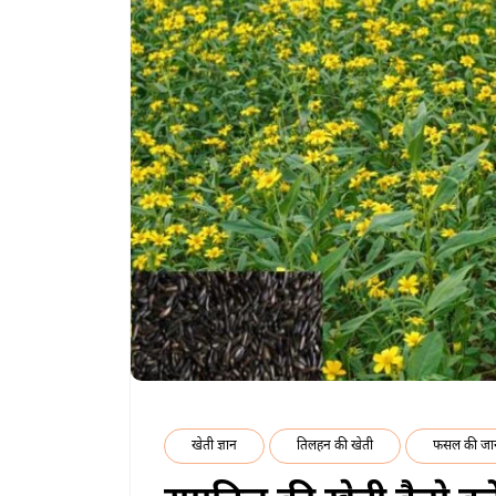
खेती ज्ञान
तिलहन की खेती
फसल की जा