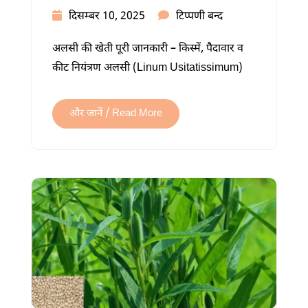
अलसी
दिसम्बर 10, 2025
टिप्पणी बन्द
की
अलसी की खेती पूरी जानकारी – किस्में, पैदावार व
खेती
कीट नियंत्रण अलसी (Linum Usitatissimum)
कैसे
करें:
अधिक
और जानें / Read More
उत्पादन
की
पूरी
जानकारी
में