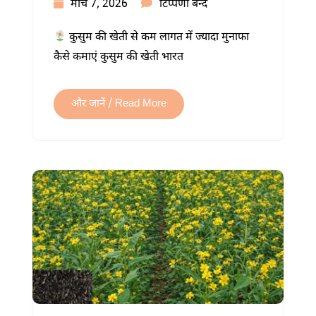
कुसुम
मार्च 7, 2026
टिप्पणी बन्द
की
कुसुम की खेती से कम लागत में ज्यादा मुनाफा
खेती
कैसे कमाएं कुसुम की खेती भारत
कैसे
करें:
उन्नत
और जानें / Read More
तकनीक
से
अधिक
उत्पादन
में