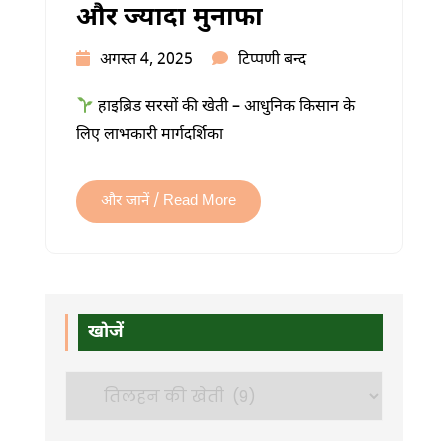
और ज्यादा मुनाफा
हाइब्रिड
अगस्त 4, 2025
टिप्पणी बन्द
सरसों
हाइब्रिड सरसों की खेती – आधुनिक किसान के
की
लिए लाभकारी मार्गदर्शिका
खेती:
अधिक
उत्पादन,
और जानें / Read More
कम
लागत
और
ज्यादा
खोजें
मुनाफा
में
खोजें