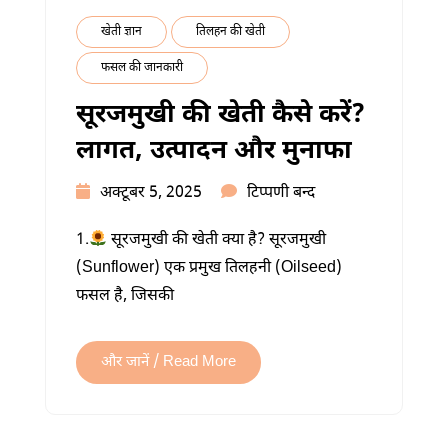
खेती ज्ञान
तिलहन की खेती
फसल की जानकारी
सूरजमुखी की खेती कैसे करें?
लागत, उत्पादन और मुनाफा
सूरजमुखी
अक्टूबर 5, 2025
टिप्पणी बन्द
की
1.
सूरजमुखी की खेती क्या है? सूरजमुखी
खेती
(Sunflower) एक प्रमुख तिलहनी (Oilseed)
कैसे
फसल है, जिसकी
करें?
लागत,
उत्पादन
और जानें / Read More
और
मुनाफा
में