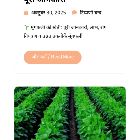
पूरी जानकारी
मूंगफली
अक्टूबर 30, 2025
टिप्पणी बन्द
की
मूंगफली की खेती: पूरी जानकारी, लाभ, रोग
खेती:
नियंत्रण व उन्नत तकनीकें मूंगफली
अधिक
उत्पादन
और
और जानें / Read More
बेहतर
मुनाफे
की
पूरी
जानकारी
में