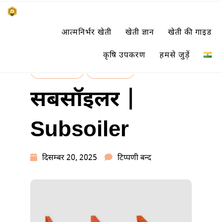
Skip
किसानों के साथ, किसानों के लिए
आत्मनिर्भर खेती
खेती ज्ञान
खेती की गाइड
to
SUBSISTENCE FARMING
content
कृषि उपकरण
हमसे जुड़ें
कृषि उपकरण
खेती मशीनें
सबसॉइलर |
Subsoiler
सबसॉइलर
दिसम्बर 20, 2025
टिप्पणी बन्द
|
SUBSOILER
में