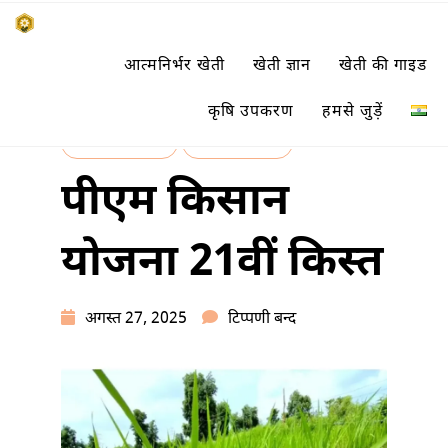
Skip
किसानों के साथ, किसानों के लिए
आत्मनिर्भर खेती
खेती ज्ञान
खेती की गाइड
to
SUBSISTENCE FARMING
content
कृषि उपकरण
हमसे जुड़ें
किसान समाचार
खेती की गाइड
पीएम किसान
योजना 21वीं किस्त
पीएम
अगस्त 27, 2025
टिप्पणी बन्द
किसान
योजना
21वीं
किस्त