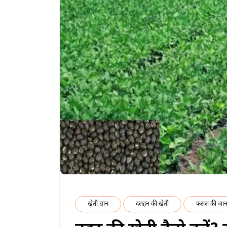
खेती ज्ञान
दलहन की खेती
फसल की जान