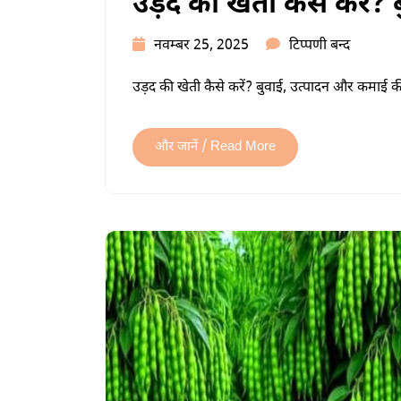
उड़द की खेती कैसे करें?
उड़द
नवम्बर 25, 2025
टिप्पणी बन्द
की
उड़द की खेती कैसे करें? बुवाई, उत्पादन और कमाई क
खेती
कैसे
करें?
और जानें / Read More
बुवाई,
उत्पादन
और
कमाई
में