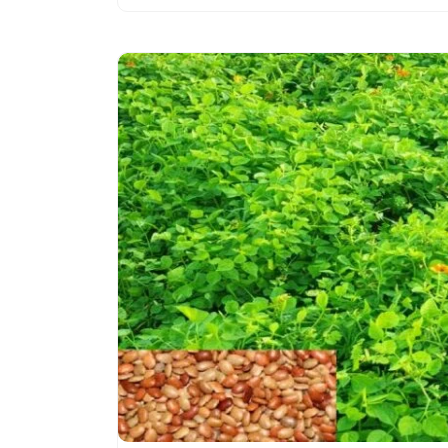
समय,
उन्नत
किस्में,
बीज
मात्रा,
पैदावार
व
पूरी
जानकारी
में