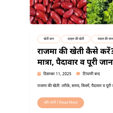
खेती ज्ञान
दलहन की खेती
फसल की जान
राजमा की खेती कैसे करें
मात्रा, पैदावार व पूरी जा
राजमा
दिसम्बर 11, 2025
टिप्पणी बन्द
की
राजमा की खेती: तरीके, समय, किस्में, पैदावार व पूरी
खेती
कैसे
करें?
और जानें / Read More
सही