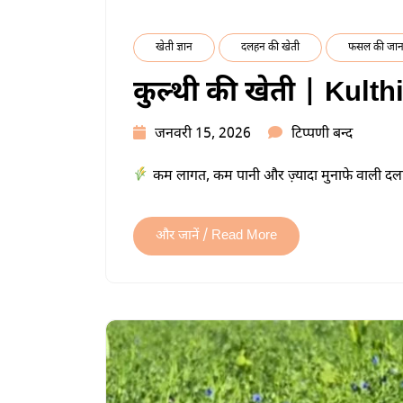
खेती ज्ञान
दलहन की खेती
फसल की जान
कुल्थी की खेती | Kulth
कुल्थी
जनवरी 15, 2026
टिप्पणी बन्द
की
कम लागत, कम पानी और ज़्यादा मुनाफे वाली द
खेती
|
KULTHI
और जानें / Read More
KI
KHETI
में