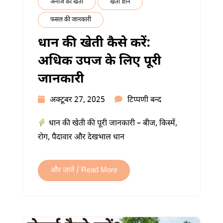
अनाज की खेती
खेती ज्ञान
फसल की जानकारी
धान की खेती कैसे करें:
अधिक उपज के लिए पूरी
जानकारी
धान
अक्टूबर 27, 2025
टिप्पणी बन्द
की
धान की खेती की पूरी जानकारी – बीज, किस्में,
खेती
रोग, पैदावार और देखभाल धान
कैसे
करें:
अधिक
और जानें / Read More
उपज
के
लिए