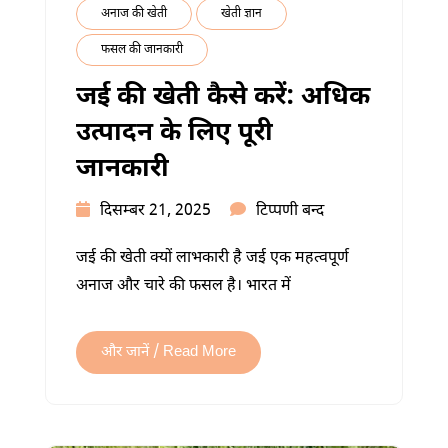
अनाज की खेती
खेती ज्ञान
फसल की जानकारी
जई की खेती कैसे करें: अधिक
उत्पादन के लिए पूरी
जानकारी
जई
दिसम्बर 21, 2025
टिप्पणी बन्द
की
जई की खेती क्यों लाभकारी है जई एक महत्वपूर्ण
खेती
अनाज और चारे की फसल है। भारत में
कैसे
करें:
अधिक
और जानें / Read More
उत्पादन
के
लिए