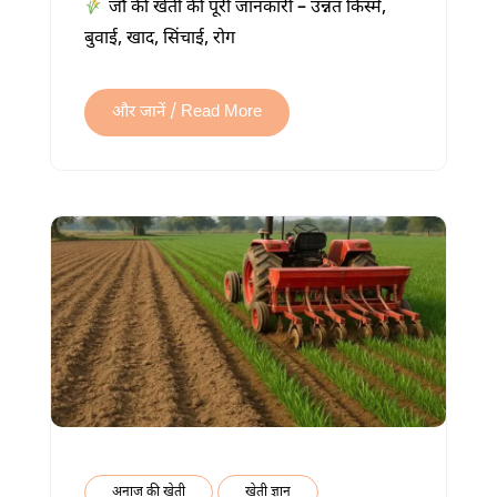
जौ की खेती की पूरी जानकारी – उन्नत किस्में,
खेती
बुवाई, खाद, सिंचाई, रोग
कैसे
करें:
अधिक
और जानें / Read More
पैदावार
की
पूरी
जानकारी
में
अनाज की खेती
खेती ज्ञान