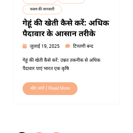
फसल की जानकारी
गेहूं की खेती कैसे करें: अधिक
पैदावार के आसान तरीके
गेहूं
जुलाई 19, 2025
टिप्पणी बन्द
की
गेहूं की खेती कैसे करें: उन्नत तकनीक से अधिक
खेती
पैदावार पाएं भारत एक कृषि
कैसे
करें:
अधिक
और जानें / Read More
पैदावार
के
आसान
Posts
तरीके
में
pagination