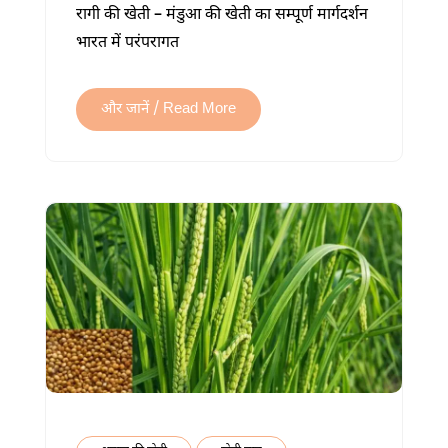
रागी की खेती – मंडुआ की खेती का सम्पूर्ण मार्गदर्शन
खेती
भारत में परंपरागत
कैसे
करें:
बुवाई,
और जानें / Read More
देखभाल
और
अधिक
उत्पादन
में