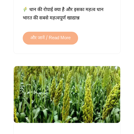
की
धान की रोपाई क्या है और इसका महत्व धान
रोपाई
भारत की सबसे महत्वपूर्ण खाद्यान्न
कैसे
करें?
सही
और जानें / Read More
समय,
विधि,
दूरी
और
पूरी
जानकारी
में