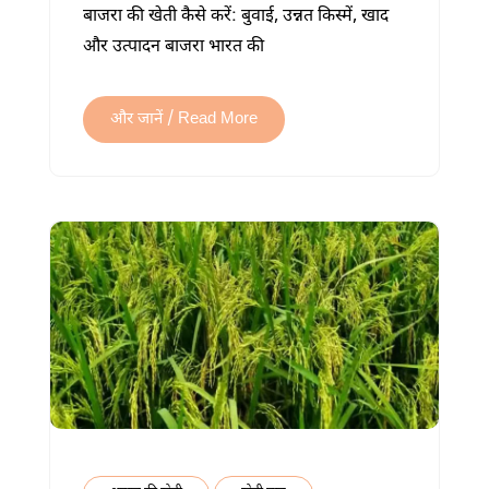
बाजरा की खेती कैसे करें: बुवाई, उन्नत किस्में, खाद
खेती:
और उत्पादन बाजरा भारत की
बुवाई,
उन्नत
किस्में,
और जानें / Read More
खाद,
सिंचाई
और
उत्पादन
में