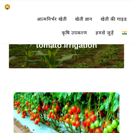
Skip
किसानों के साथ, किसानों के लिए
आत्मनिर्भर खेती
खेती ज्ञान
खेती की गाइड
to
SUBSISTENCE FARMING
content
कृषि उपकरण
हमसे जुड़ें
tomato irrigation