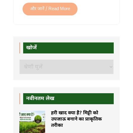
मुनाफा
और
और जानें / Read More
पूरी
जानकारी
में
खोजें
खोजें
नवीनतम लेख
हरी खाद क्या है? मिट्टी को
उपजाऊ बनाने का प्राकृतिक
तरीका