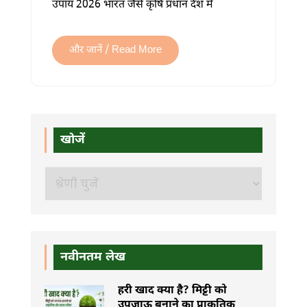
उपाय 2026 भारत जैसे कृषि प्रधान देश में
नियंत्रण
के
उपाय:
और जानें / Read More
फसलों
की
सुरक्षा
का
खोजें
पूरा
गाइड
खोजें
में
नवीनतम लेख
हरी खाद क्या है? मिट्टी को
उपजाऊ बनाने का प्राकृतिक